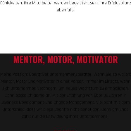
Fähigkeiten. Ihre Mitarbeiter werden begeistert sein. Ihre Erfolgsbilanz
ebenfalls.
MENTOR, MOTOR, MOTIVATOR
Meine Passion: Operativer Unternehmensberater. Wenn Sie so wollen:
Mentor, Motor und Motivator in einer Person. Immer im Einsatz, wenn
sich Unternehmen verändern, um neues Wachstum zu ermöglichen.
Dann packe ich gerne an. Mit der Erfahrung von über 30 Jahren in
Business Development und Change Management. Vielleicht mit dem
Unterschied, dass wir diese Begriffe nicht benötigen. Denn am Ende
zählt nur die Entwicklung Ihres Unternehmens.