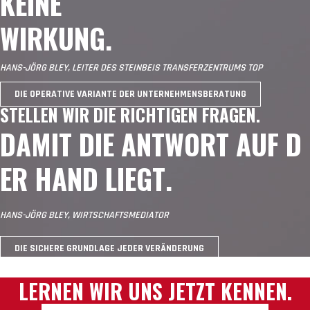
KEINE
WIRKUNG.
HANS-JÖRG BLEY, LEITER DES STEINBEIS TRANSFERZENTRUMS TOP
DIE OPERATIVE VARIANTE DER UNTERNEHMENSBERATUNG
STELLEN WIR DIE RICHTIGEN FRAGEN.
D
A
M
I
T
D
I
E
A
N
T
W
O
R
T
A
U
F
D
E
R
H
A
N
D
L
I
E
G
T
.
HANS-JÖRG BLEY, WIRTSCHAFTSMEDIATOR
DIE SICHERE GRUNDLAGE JEDER VERÄNDERUNG
LERNEN WIR UNS JETZT KENNEN.