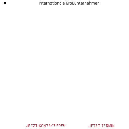
Internationale Großunternehmen
STIMMT DIE CHEMIE?
Lassen Sie uns über die Herausforderungen in Ihrem Unternehmen
sprechen.
Unkompliziert. Unverbindlich. Unmittelbar.
JETZT KONTAKTIEREN
JETZT TERMIN